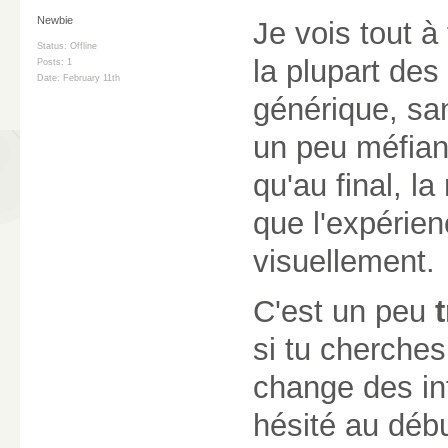
Newbie
Je vois tout à
Status: Offline
la plupart des
Posts: 1
Date:
February 11th
générique, sa
un peu méfian
qu'au final, 
que l'expérie
visuellement.
C'est un peu
si tu cherche
change des int
hésité au déb