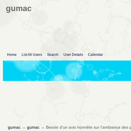
gumac
Home
List All Users
Search
User Details
Calendar
gumac
→
gumac
→
Besoin d'un avis honnête sur l'ambiance des 