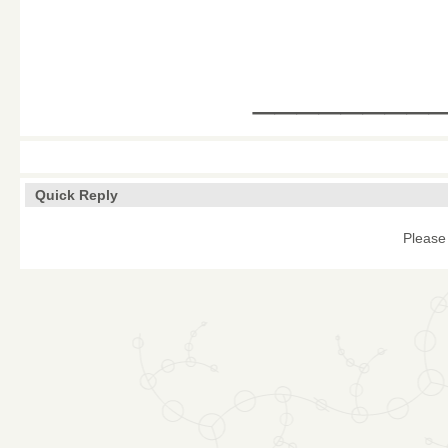
________
Quick Reply
Please 